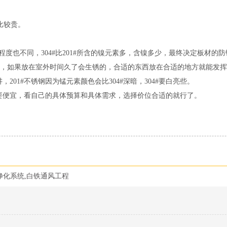
比较贵。
程度也不同，304#比201#所含的镍元素多，含镍多少，最终决定板材的防
室内的，如果放在室外时间久了会生锈的，合适的东西放在合适的地方就能发
，201#不锈钢因为锰元素颜色会比304#深暗，304#要白亮些。
04#要便宜，看自己的具体预算和具体需求，选择价位合适的就行了。
净化系统,白铁通风工程