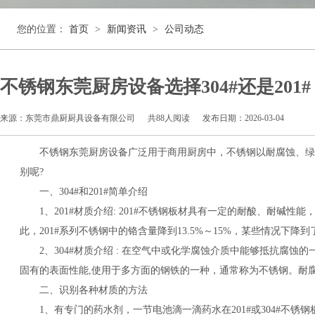
您的位置：
首页
>
新闻资讯
>
公司动态
不锈钢东莞厨房设备选择304#还是201#
来源：东莞市鼎厨厨具设备有限公司
共
88人阅读
发布日期：2026-03-04
不锈钢东莞厨房设备广泛用于商用厨房中，不锈钢以耐腐蚀、绿色、
别呢?
一、304#和201#简单介绍
1、201#材质介绍: 201#不锈钢板材具有一定的耐酸、耐碱性
此，201#系列不锈钢中的铬含量降到13.5%～15%，某些情况下降到
2、304#材质介绍 : 在空气中或化学腐蚀介质中能够抵抗腐蚀
固有的表面性能,使用于多方面的钢铁的一种，通常称为不锈钢。耐
二、识别各种材质的方法
1、有专门的药水剂，一节电池滴一滴药水在201#或304#不锈