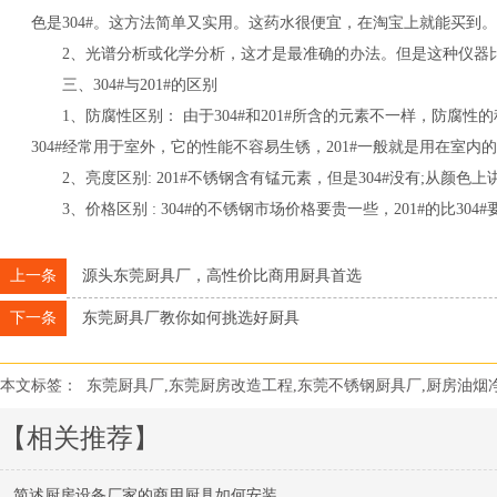
色是304#。这方法简单又实用。这药水很便宜，在淘宝上就能买到。
2、光谱分析或化学分析，这才是最准确的办法。但是这种仪器
三、304#与201#的区别
1、防腐性区别： 由于304#和201#所含的元素不一样，防腐性的
304#经常用于室外，它的性能不容易生锈，201#一般就是用在
2、亮度区别: 201#不锈钢含有锰元素，但是304#没有;从颜色上讲
3、价格区别 : 304#的不锈钢市场价格要贵一些，201#的比3
上一条
源头东莞厨具厂，高性价比商用厨具首选
下一条
东莞厨具厂教你如何挑选好厨具
本文标签：
东莞厨具厂,东莞厨房改造工程,东莞不锈钢厨具厂,厨房油烟
【相关推荐】
简述厨房设备厂家的商用厨具如何安装