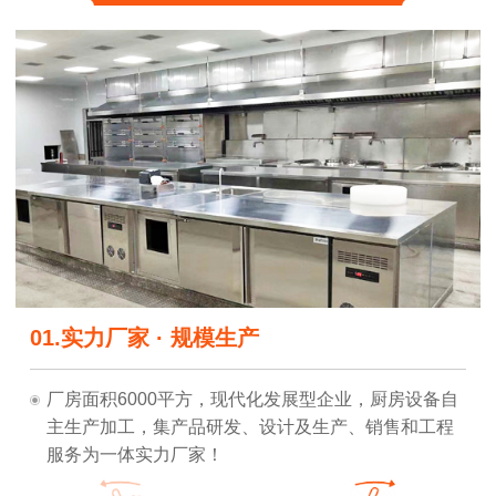
03.加工定制，厨房设计图纸，专业订制一系
02.强大的研发团队，可量身定制
01.实力厂家 · 规模生产
列生产
可根据不同客户类型，为客户提供整套的厨房设计图
鼎厨倡导国家节能减排政策方针，以客户需求为宗
耐
纸，包括厨房格局图、厨房设备平面布置图、设备的
旨，掌握厨房设备核心技术，倾心为客户设计出经久
厂房面积6000平方，现代化发展型企业，厨房设备自
水、电、油、气、排烟等点位图！
用、节能高效的理想产品！
主生产加工，集产品研发、设计及生产、销售和工程
服务为一体实力厂家！