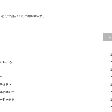
，这其中包括了部分商用厨房设备。
查
2
厨具首选
2
2
？
2
房设备？
2
几种类别？
2
一起来看看
2
2